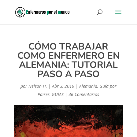
CÓMO TRABAJAR
COMO ENFERMERO EN
ALEMANIA: TUTORIAL
PASO A PASO
por
Nelson H.
|
Abr 3, 2019
|
Alemania
,
Guía por
Países
,
GUÍAS
|
46 Comentarios