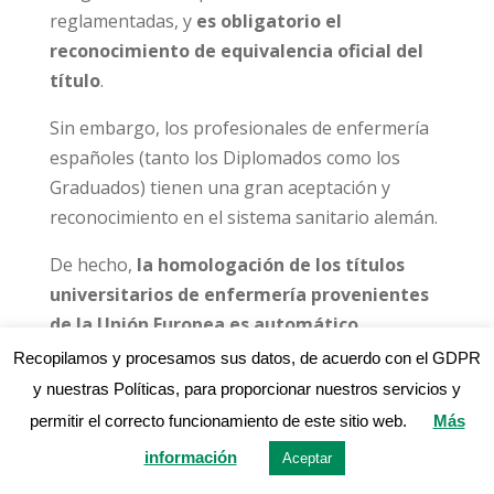
reglamentadas, y
es obligatorio el
reconocimiento de equivalencia oficial del
título
.
Sin embargo, los profesionales de enfermería
españoles (tanto los Diplomados como los
Graduados) tienen una gran aceptación y
reconocimiento en el sistema sanitario alemán.
De hecho,
la homologación de los títulos
universitarios de enfermería provenientes
de la Unión Europea es automático
(posterior al aprendizaje y dominio del Alemán
Recopilamos y procesamos sus datos, de acuerdo con el GDPR
y entrega de la documentación pertinente), de
y nuestras Políticas, para proporcionar nuestros servicios y
acuerdo con la
directiva 2005/36/CE
redactada
permitir el correcto funcionamiento de este sitio web.
Más
el 7 de Septiembre de 2005.
información
Aceptar
Sin embargo, la homologación de los títulos de