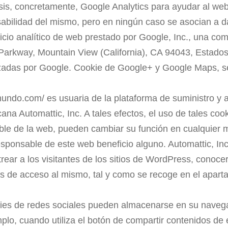
sis, concretamente, Google Analytics para ayudar al web
sabilidad del mismo, pero en ningún caso se asocian a dat
vicio analítico de web prestado por Google, Inc., una c
 Parkway, Mountain View (California), CA 94043, Estados
ilizadas por Google. Cookie de Google+ y Google Maps, 
undo.com/ es usuaria de la plataforma de suministro y 
na Automattic, Inc. A tales efectos, el uso de tales coo
able de la web, pueden cambiar su función en cualquier
sponsable de este web beneficio alguno. Automattic, Inc.
strear a los visitantes de los sitios de WordPress, conoc
s de acceso al mismo, tal y como se recoge en el aparta
kies de redes sociales pueden almacenarse en su naveg
lo, cuando utiliza el botón de compartir contenidos d