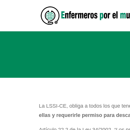
La LSSI-CE, obliga a todos los que te
ellas y requerirle permiso para desc
Artículo 22.2 de la Ley 34/2002.
“Los p