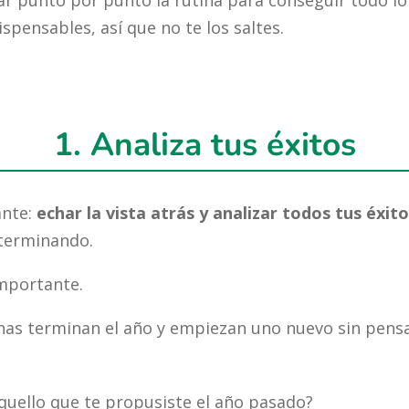
nar punto por punto la rutina para conseguir todo l
spensables, así que no te los saltes.
1. Analiza tus éxitos
ante:
echar la vista atrás y analizar todos tus éxit
 terminando.
mportante.
nas terminan el año y empiezan uno nuevo sin pensa
uello que te propusiste el año pasado?