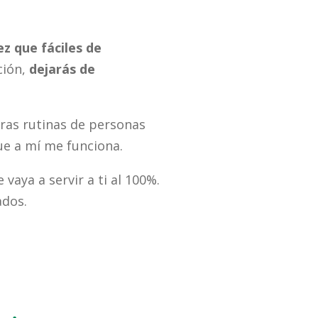
z que fáciles de
ción,
dejarás de
tras rutinas de personas
ue a mí me funciona.
 vaya a servir a ti al 100%.
ados.