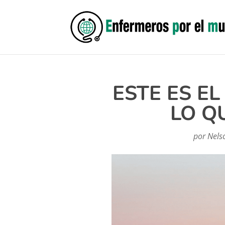
ESTE ES E
LO Q
por
Nels