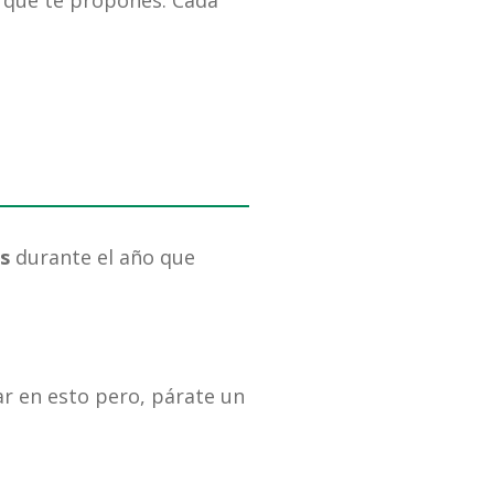
o que te propones. Cada
os
durante el año que
r en esto pero, párate un