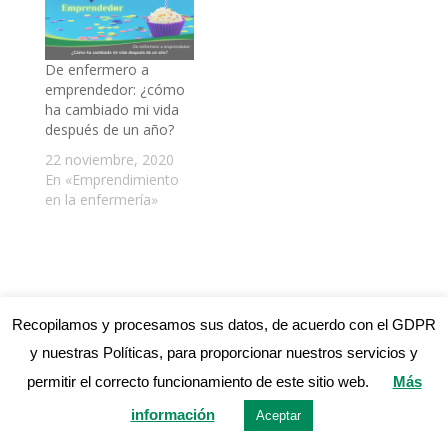
De enfermero a
emprendedor: ¿cómo
ha cambiado mi vida
después de un año?
22 noviembre, 2020
En «Emprendimiento
en la enfermería»
6 COMENTARIOS
Recopilamos y procesamos sus datos, de acuerdo con el GDPR
y nuestras Políticas, para proporcionar nuestros servicios y
Geraldine Arias
el 11 septiembre, 2019 a las
permitir el correcto funcionamiento de este sitio web.
Más
05:00
información
Aceptar
Buenas, saludos.!! Escribo porque acabo